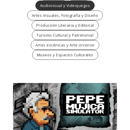
Audiovisual y Videojuegos
Artes Visuales, Fotografía y Diseño
Producción Literaria y Editorial
Turismo Cultural y Patrimonial
Artes escénicas y Arte circense
Museos y Espacios Culturales