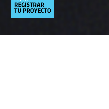
FONDOS DE
INCENTIVO
CULTURAL
Los Fondos de Incentivo Cultural (FIC)
constituyen una
herramienta para el financiamiento de proyectos
artístico culturales declarados de fomento artístico