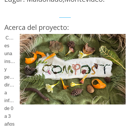
Acerca del proyecto:
Compost
es
una
instalación
y
performance
dirigida
a
infancias
de 0
a 3
años