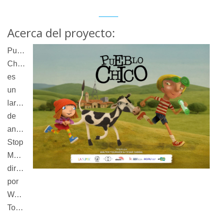
Acerca del proyecto:
Pueblo
Chico
es
un
largometraje
de
animación
Stop
Motion
dirigido
por
Walter
Tournier,