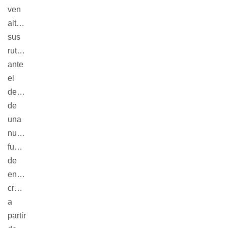
ven
alteradas
sus
rutinas
ante
el
descubrimiento
de
una
nueva
fuente
de
energía
creada
a
partir