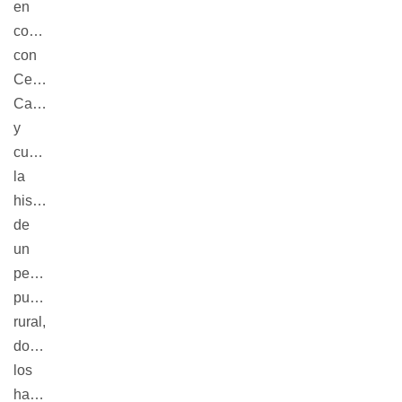
en
codirección
con
Cesar
Cabral,
y
cuenta
la
historia
de
un
pequeño
pueblo
rural,
donde
los
habitantes