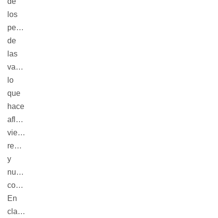
de
los
pedos
de
las
vacas,
lo
que
hace
aflorar
viejas
rencillas
y
nuevas
codicias.
En
clave