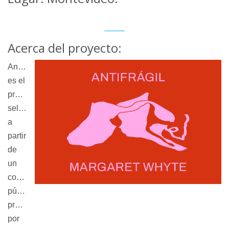
Acerca del proyecto:
Antifrágil
es el
proyecto
seleccionado
a
partir
de
un
concruso
público
promovido
por