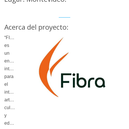
Acerca del proyecto:
“FIBRA” 
es 
un 
encuentro 
internacional 
para 
el 
intercambio 
artístico, 
cultural 
y 
educativo 