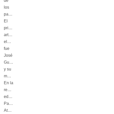
de
los
participantes.
El
primer
artista
elegido
fue
José
Gurvich
y su
museo.
En la
reciente
edición
Pablo
Atchugarry