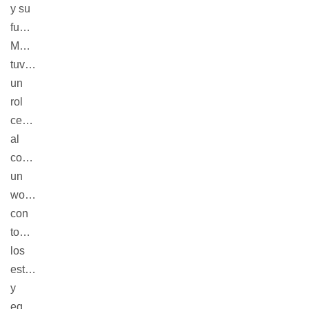
y su
fundación
MACA
tuvieron
un
rol
central
al
compartir
un
workshop
con
todos
los
estudiantes
y
equipos