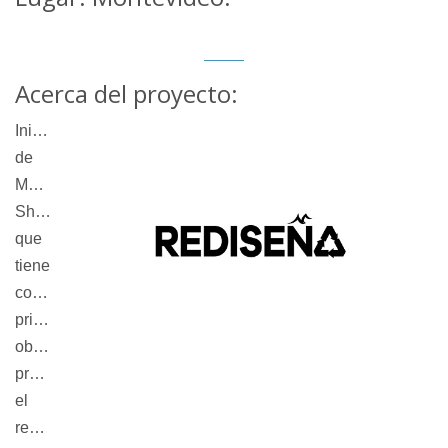
Acerca del proyecto:
Iniciativa
de
Montevideo
Shopping
que
tiene
como
principal
objetivo
promover
el
reciclaje