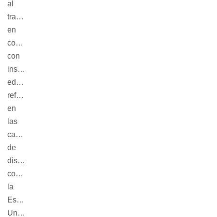
al
trabajo
en
conjunto
con
instituciones
educativas
referentes
en
las
carreras
de
diseño
como:
la
Escuela
Universitaria