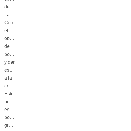
de
trabajo.
Con
el
objetivo
de
potenciar
y dar
espacio
a la
creatividad.
Este
proyecto
es
posible
gracias