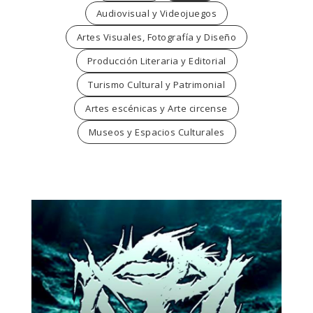
Audiovisual y Videojuegos
Artes Visuales, Fotografía y Diseño
Producción Literaria y Editorial
Turismo Cultural y Patrimonial
Artes escénicas y Arte circense
Museos y Espacios Culturales